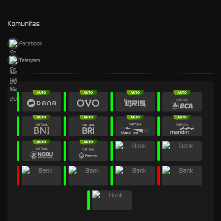
Komunitas
Facebook
Telegram