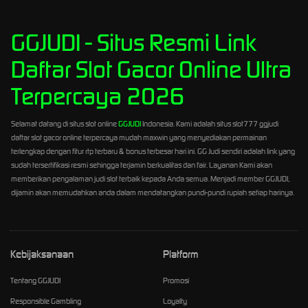
GGJUDI - Situs Resmi Link
Daftar Slot Gacor Online Ultra
Terpercaya 2026
Selamat datang di situs slot online
GGJUDI
Indonesia. Kami adalah situs slot777 ggjudi
daftar slot gacor online terpercaya mudah maxwin yang menyediakan permainan
terlengkap dengan fitur rtp terbaru & bonus terbesar hari ini. GG Judi sendiri adalah link yang
sudah tersertifikasi resmi sehingga terjamin berkualitas dan fair. Layanan Kami akan
memberikan pengalaman judi slot terbaik kepada Anda semua. Menjadi member GGJUDI,
dijamin akan memudahkan anda dalam mendatangkan pundi-pundi rupiah setiap harinya.
Kebijaksanaan
Platform
Tentang GGJUDI
Promosi
Responsible Gambling
Loyalty