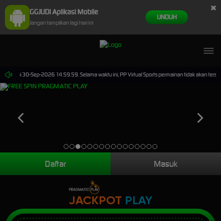
×
GGJUDI Aplikasi Mobile
UNDUH
Jangan tampilkan lagi hari ini
9 sampai 30-Sep-2026 14.59.59. Selama waktu ini, PP Virtual Sports permainan tidak akan ters
Daftar
Masuk
JACKPOT
PLAY