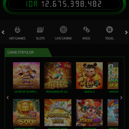
IDR
12,675,398,482
HOT GAMES
SLOTS
LIVE CASINO
RACE
TOGEL
OL
GAME POPULER
GATES OF OLYMPUS POP
TREASURES OF AZTEC
NEZHA 2
MAHJONG MAX
FORTUNE GEMS 500
MAHJONG WAYS
POKER WIN
PIRATE QUEST 1