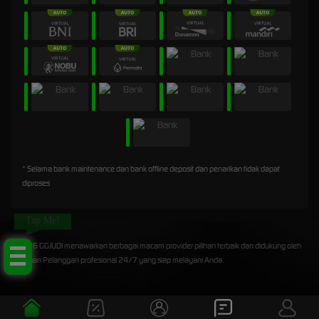
* Selama bank maintenance dan bank offline deposit dan penarikan tidak dapat
diproses
Tap Me!
©2026 GGJUDI menawarkan berbagai macam provider pilihan terbaik dan didukung oleh
Layanan Pelanggan profesional 24/7 yang siap melayani Anda.