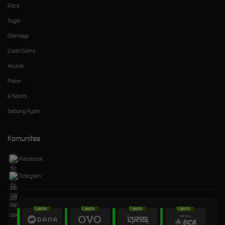
Race
Togel
Olahraga
Crash Game
Arcade
Poker
E-Sports
Sabung Ayam
Komunitas
Facebook
Telegram