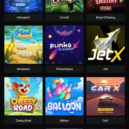
HelicopterX
CricketX
Wheel Of Destiny
MineIsland
PlinkoXClassic
JetX
Cheesy Road
Balloon
CarX