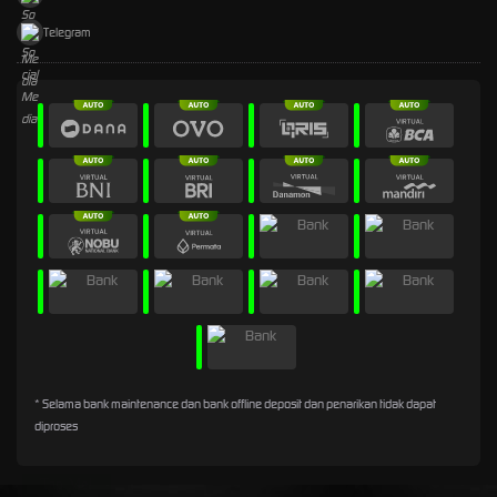
Telegram
* Selama bank maintenance dan bank offline deposit dan penarikan tidak dapat
diproses
Tap Me!