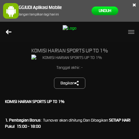
×
GGJUDI Aplikasi Mobile
UNDUH
Jangan tampilkan lagi hari ini
KOMISI HARIAN SPORTS UP TO 1%
Tanggal akhir: -
Bagikan
KOMISI HARIAN SPORTS UP TO 1%
1. Pembagian Bonus
: Turnover akan dihitung Dan Dibagikan
SETIAP HARI
Pukul 15:00 - 18:00