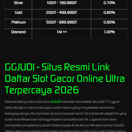
Silver
100JT - 199.999JT
0.70%
Gold
200JT - 499.999JT
0.80%
Platinum
500JT - 999.999JT
0.90%
Diamond
1M ++
1.00%
GGJUDI - Situs Resmi Link
Daftar Slot Gacor Online Ultra
Terpercaya 2026
Selamat datang di situs slot online
GGJUDI
Indonesia. Kami adalah situs slot777 ggjudi
daftar slot gacor online terpercaya mudah maxwin yang menyediakan permainan
terlengkap dengan fitur rtp terbaru & bonus terbesar hari ini. GG Judi sendiri adalah link yang
sudah tersertifikasi resmi sehingga terjamin berkualitas dan fair. Layanan Kami akan
memberikan pengalaman judi slot terbaik kepada Anda semua. Menjadi member GGJUDI,
dijamin akan memudahkan anda dalam mendatangkan pundi-pundi rupiah setiap harinya.