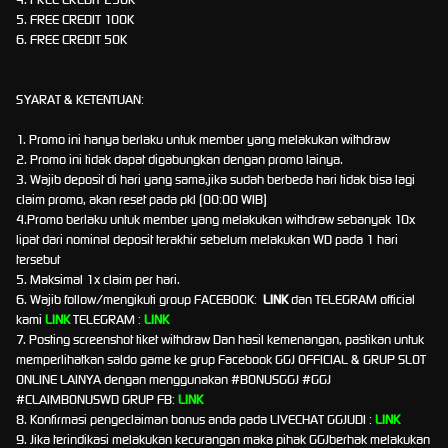
5. FREE CREDIT 100K
6. FREE CREDIT 50K
SYARAT & KETENTUAN:
1. Promo ini hanya berlaku untuk member yang melakukan withdraw
2. Promo ini tidak dapat digabungkan dengan promo lainya.
3. Wajib deposit di hari yang sama,jika sudah berbeda hari tidak bisa lagi
claim promo, akan reset pada pkl (00:00 WIB)
4.Promo berlaku untuk member yang melakukan withdraw sebanyak 10x
lipat dari nominal deposit terakhir sebelum melakukan WD pada 1 hari
tersebut
5. Maksimal 1x claim per hari.
6. Wajib follow/mengikuti group FACEBOOK:
LINK
dan TELEGRAM official
kami
LINK
TELEGRAM :
LINK
7. Posting screenshot tiket withdraw Dan hasil kemenangan, pastikan untuk
memperlihatkan saldo game ke grup Facebook GGJ OFFICIAL & GRUP SL0T
ONLINE LAINYA dengan menggunakan #BONUSGGJ #GGJ
#CLAIMBONUSWD GRUP FB:
LINK
8. Konfirmasi pengeclaiman bonus anda pada LIVECHAT GGJUDI :
LINK
9. Jika terindikasi melakukan kecurangan maka pihak GGJberhak melakukan