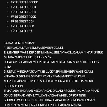
FREE CREDIT 1000K
FREE CREDIT 500K
FREE CREDIT 300K
FREE CREDIT 100K
FREE CREDIT 50K
FREE CREDIT 10K
FREE CREDIT 5K
SYARAT & KETENTUAN :
1. BERLAKU UNTUK SEMUA MEMBER GGJUDI.
2. MEMBER WAJIB DEPOSIT MINIMAL SEBANYAK 3x DALAM 1 HARI UNTUK
MENDAPATKAN 1 TIKET LUCKY SPIN!
3. DALAM SEHARI MEMBER DAPAT MENDAPATKAN MAX 5 TIKET LUCKY
SPIN!
3. UNTUK MENDAPATKAN TIKET LUCKY SPIN MEMBER WAJIB CLAIM
KEPADA CUSTOMER SERVICE KAMI / TEAM MARKETING KAMI.
4. CREDIT AKAN OTOMATIS MASUK KE MAIN WALLET 10 - 15 MENIT
SETELAH SPIN
5. JIKA ADA TINDAKAN KECURANGAN DALAM PROMOSI INI, MAKA PIHAK
GGJUDI BERHAK MEMBATALKAN HADIAH WHEEL OF FORTUNE.
6. BONUS WHEEL OF FORTUNE TIDAK DAPAT DIGABUNGKAN DENGAN
BONUS NEW MEMBER / BONUS DEPOSIT HARIAN LAINNYA.