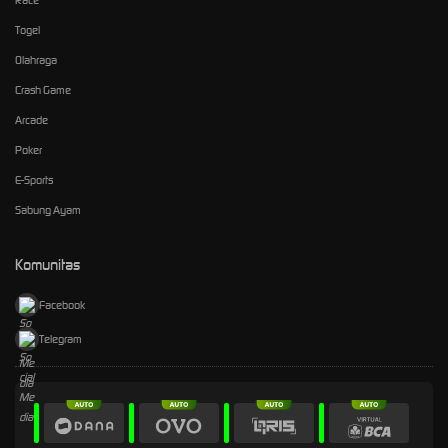
Race
Togel
Olahraga
Crash Game
Arcade
Poker
E-Sports
Sabung Ayam
Komunitas
Facebook
Telegram