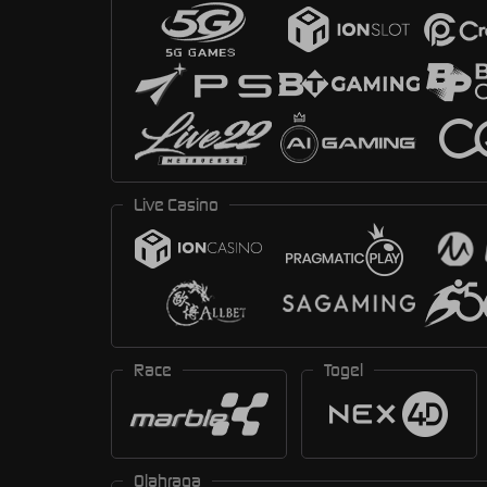
Live Casino
Race
Togel
Olahraga