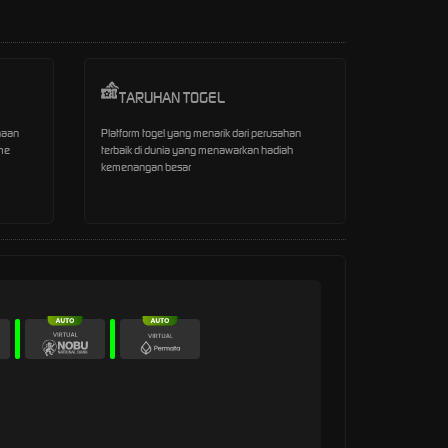
TARUHAN TOGEL
haan
Platform togel yang menarik dari perusahan
ame
terbaik di dunia yang menawarkan hadiah
kemenangan besar