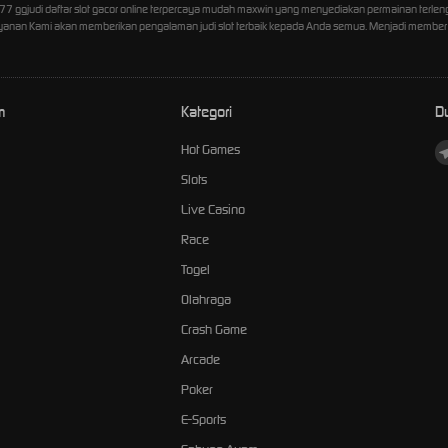
77 ggjudi daftar slot gacor online terpercaya mudah maxwin yang menyediakan permainan terlengkap 
fair. Layanan Kami akan memberikan pengalaman judi slot terbaik kepada Anda semua. Menjadi me
m
Kategori
D
Hot Games
Slots
Live Casino
Race
Togel
Olahraga
Crash Game
Arcade
Poker
E-Sports