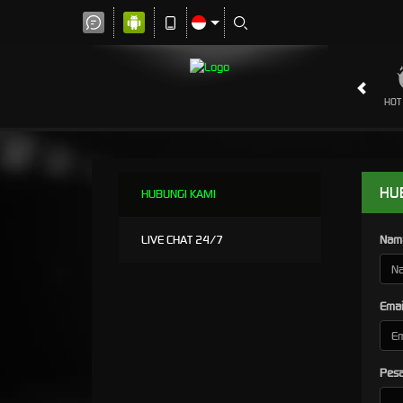
HOT
HU
HUBUNGI KAMI
LIVE CHAT 24/7
Nam
Emai
Pes