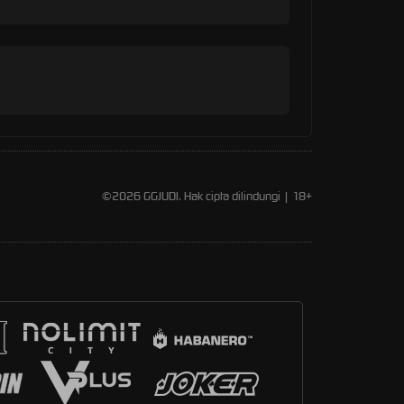
©2026 GGJUDI. Hak cipta dilindungi | 18+