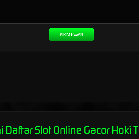
i Daftar Slot Online Gacor Hoki