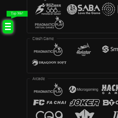
Tap Me!
Crash Game
Arcade