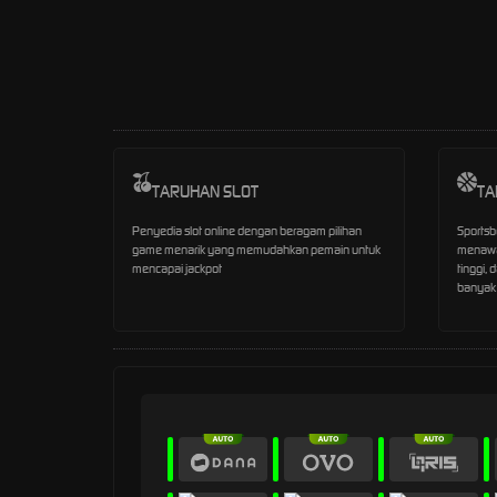
TARUHAN SLOT
TA
Penyedia slot online dengan beragam pilihan
Sportsb
game menarik yang memudahkan pemain untuk
menawar
mencapai jackpot
tinggi,
banyak 