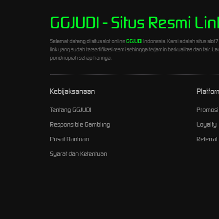
GGJUDI - Situs Resmi Lin
Selamat datang di situs slot online
GGJUDI
Indonesia. Kami adalah situs slot7
link yang sudah tersertifikasi resmi sehingga terjamin berkualitas dan 
pundi rupiah setiap harinya.
Kebijaksanaan
Platfor
Tentang GGJUDI
Promosi
Responsible Gambling
Loyalty
Pusat Bantuan
Referral
Syarat dan Ketentuan