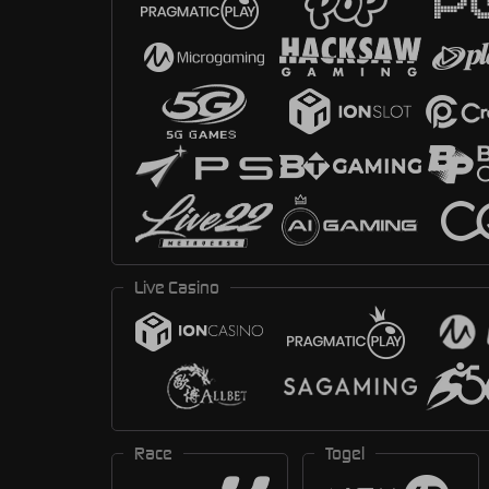
Live Casino
Race
Togel