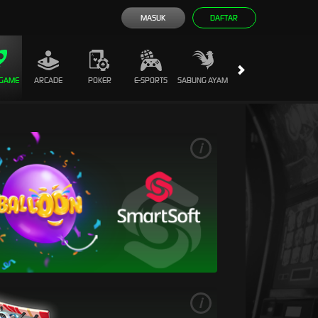
MASUK
DAFTAR
 GAME
ARCADE
POKER
E-SPORTS
SABUNG AYAM
PROMOSI
i
i