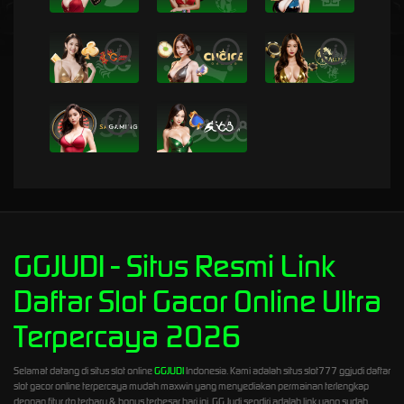
i
i
i
i
i
GGJUDI - Situs Resmi Link
Daftar Slot Gacor Online Ultra
Terpercaya 2026
Selamat datang di situs slot online
GGJUDI
Indonesia. Kami adalah situs slot777 ggjudi daftar
slot gacor online terpercaya mudah maxwin yang menyediakan permainan terlengkap
dengan fitur rtp terbaru & bonus terbesar hari ini. GG Judi sendiri adalah link yang sudah