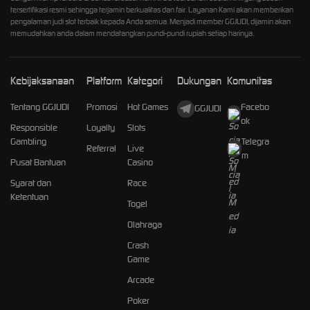
tersertifikasi resmi sehingga terjamin berkualitas dan fair. Layanan Kami akan memberikan
pengalaman judi slot terbaik kepada Anda semua. Menjadi member GGJUDI, dijamin akan
memudahkan anda dalam mendatangkan pundi-pundi rupiah setiap harinya.
Kebijaksanaan
Platform
Kategori
Dukungan
Komunitas
Tentang GGJUDI
Promosi
Hot Games
Facebo
GGJUDI
ok
Responsible
Loyalty
Slots
Gambling
Telegra
Referral
Live
m
Pusat Bantuan
Casino
Syarat dan
Race
Ketentuan
Togel
Olahraga
Crash
Game
Arcade
Poker