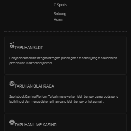
E-Sports
Sabung
Ayam
TARUHAN SLOT
Penyedia slot online dengan beragam pilihan game menarik yang memudahkan
pemain untuk mencapai jackpot
TARUHAN OLAHRAGA
Sportsbook Gaming Platform Terbaik menawarkan lebih banyak game, odds yang
lebih tinggi, dan menyediakan pilihan yang lebih banyak untuk pemain.
TARUHAN LIVE KASINO