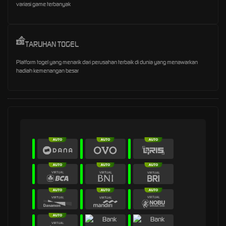
variasi game terbanyak
TARUHAN TOGEL
Platform togel yang menarik dari perusahan terbaik di dunia yang menawarkan
hadiah kemenangan besar