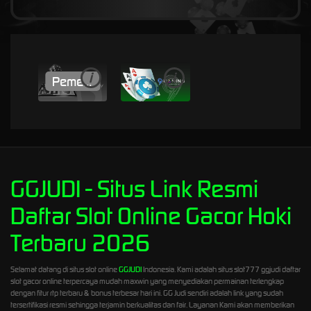
i
i
GGJUDI - Situs Link Resmi
Daftar Slot Online Gacor Hoki
Terbaru 2026
Selamat datang di situs slot online
GGJUDI
Indonesia. Kami adalah situs slot777 ggjudi daftar
slot gacor online terpercaya mudah maxwin yang menyediakan permainan terlengkap
dengan fitur rtp terbaru & bonus terbesar hari ini. GG Judi sendiri adalah link yang sudah
tersertifikasi resmi sehingga terjamin berkualitas dan fair. Layanan Kami akan memberikan