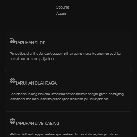
Sabung
Ayam
TARUHAN SLOT
Penyedia slot online dengan beragam pilihan game menarik yang memudahkan
pemain untuk mencapai jackpot
TARUHAN OLAHRAGA
Sportsbook Gaming Platform Terbaik menawarkan lebih banyak game, odds yang
lebih tinggi, dan menyediakan pilihan yang lebih banyak untuk pemain.
TARUHAN LIVE KASINO
Platform Pilihan bagi perusahaan-perusahaan terbaik di dunia, dengan pilihan