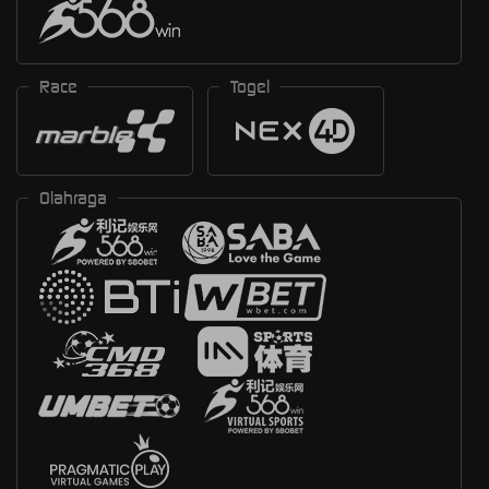
Race
Togel
Olahraga