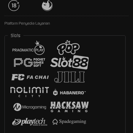
Platform Penyedia Layanan
Slots