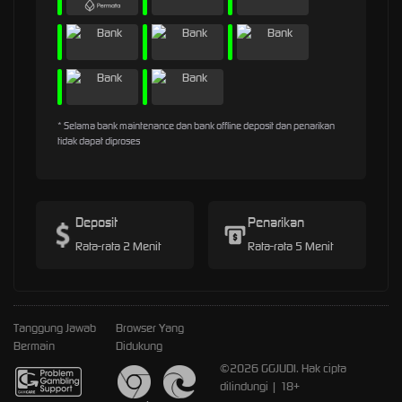
* Selama bank maintenance dan bank offline deposit dan penarikan
tidak dapat diproses
Deposit
Penarikan
Rata-rata 2 Menit
Rata-rata 5 Menit
Tanggung Jawab
Browser Yang
Bermain
Didukung
©2026 GGJUDI. Hak cipta
dilindungi | 18+