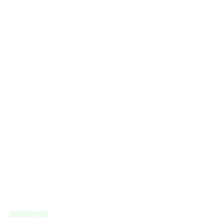
Tap Me!