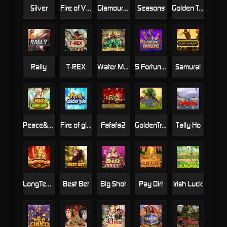
Silver
Fire of Villa Street
Glamourous World
Seasons
Golden Tour
Rally
T-REX
Water Margin
5 Fortune Dragon
Samurai
Peace&Long Life
Fire of glacier gold
Fafafa2
GoldenTree
Tally Ho
LongTengHuXiao2
Best Bet
Big Shot
Pay Dirt
Irish Luck