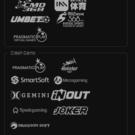
Crash Game