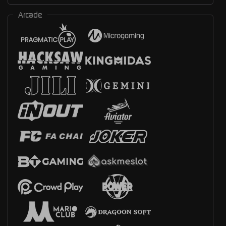
Arcade