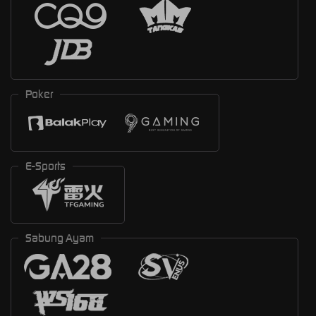
Poker
E-Sports
Sabung Ayam