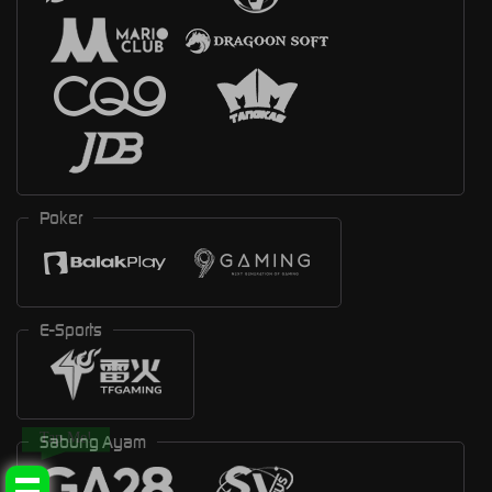
Poker
E-Sports
Tap Me!
Sabung Ayam