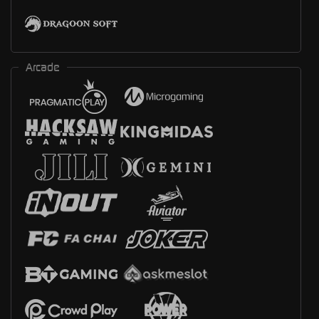
Arcade