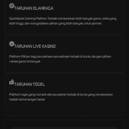
TARUHAN OLAHRAGA
Sportsbook Gaming Platform Terbaik menawarkan lebih banyak game, odds yang
lebih tinggi, dan menyediakan pilihan yang lebih banyak untuk pemain.
TARUHAN LIVE KASINO
Platform Pilihan bagi perusahaan-perusahaan terbaik di dunia, dengan pilihan
variasi game terbanyak
TARUHAN TOGEL
Platform togel yang menarik dari perusahan terbaik di dunia yang menawarkan
hadiah kemenangan besar