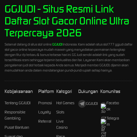
GGJUDI - Situs Resmi Link
Daftar Slot Gacor Online Ultra
Terpercaya 2026
Selamat datang di situs slot online
GGJUDI
Indonesia. Kami adalah situs slot777 ggjudi daftar
slot gacor online terpercaya mudah maxwin yang menyediakan permainan terlengkap
dengan fitur rtp terbaru & bonus terbesar hari ini. GG Judi sendiri adalah link yang sudah
tersertifikasi resmi sehingga terjamin berkualitas dan fair. Layanan Kami akan memberikan
pengalaman judi slot terbaik kepada Anda semua. Menjadi member GGJUDI, dijamin akan
memudahkan anda dalam mendatangkan pundi-pundi rupiah setiap harinya.
Kebijaksanaan
Platform
Kategori
Dukungan
Komunitas
Tentang GGJUDI
Promosi
Hot Games
Facebo
GGJUDI
ok
Responsible
Loyalty
Slots
Gambling
Telegra
Referral
Live
m
Pusat Bantuan
Casino
Syarat dan
Race