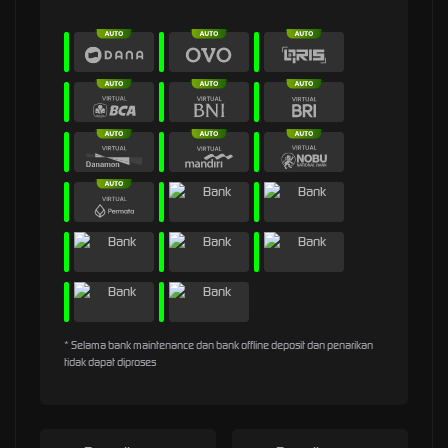
* Selama bank maintenance dan bank offline deposit dan penarikan
tidak dapat diproses